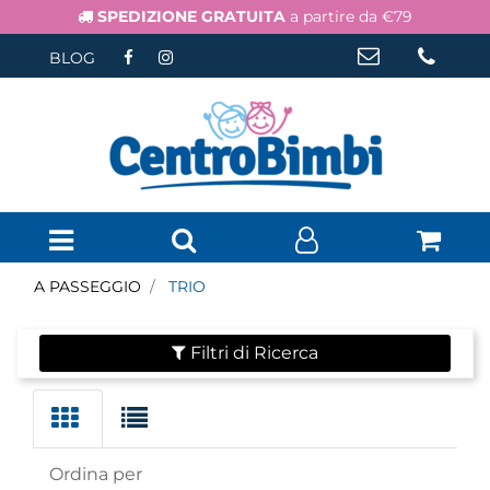
SPEDIZIONE GRATUITA
a partire da €79
BLOG
Open menu
A PASSEGGIO
TRIO
Filtri di Ricerca
Ordina per