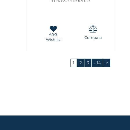
In riassortimento
Agg.
Compara
Wishlist
1
2
3
...14
>