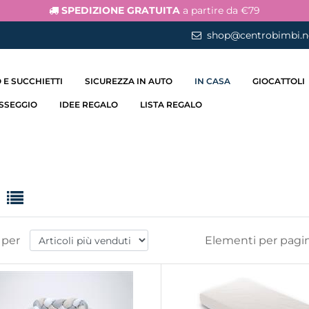
SPEDIZIONE GRATUITA
a partire da €79
shop@centrobimbi.n
 E SUCCHIETTI
SICUREZZA IN AUTO
IN CASA
GIOCATTOLI
ASSEGGIO
IDEE REGALO
LISTA REGALO
 per
Elementi per pagin