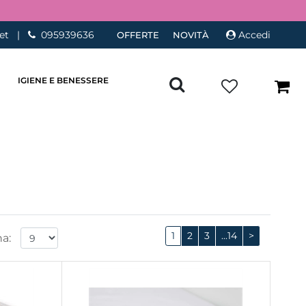
et
|
095939636
Accedi
OFFERTE
NOVITÀ
IGIENE E BENESSERE
1
2
3
...14
>
a: