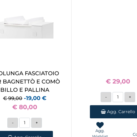
OLUNGA FASCIATOIO
€ 29,00
R BAGNETTÒ E COMÒ
BILLO E PALLINA
Quantità
-19,00 €
€ 99,00
€ 80,00
Agg. Carrello
Quantità
Agg.
C
Wishlist