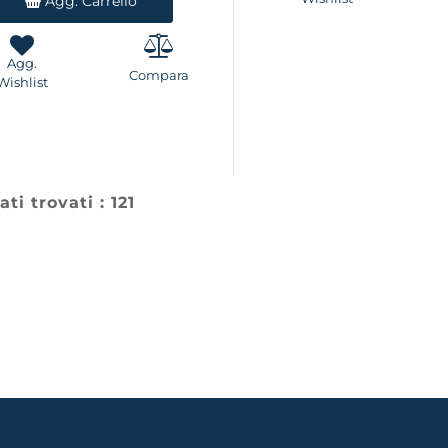
Agg. Carrello
Agg.
Compara
Wishlist
ati trovati : 121