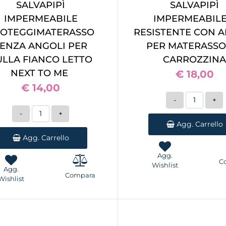
SALVAPIPÌ
SALVAPIPÌ
IMPERMEABILE
IMPERMEABILE
OTEGGIMATERASSO
RESISTENTE CON 
SENZA ANGOLI PER
PER MATERASSO
ULLA FIANCO LETTO
CARROZZIN
NEXT TO ME
€ 18,00
€ 14,00
Quantità
Quantità
Agg. Carrello
Agg. Carrello
Agg.
C
Wishlist
Agg.
Compara
Wishlist