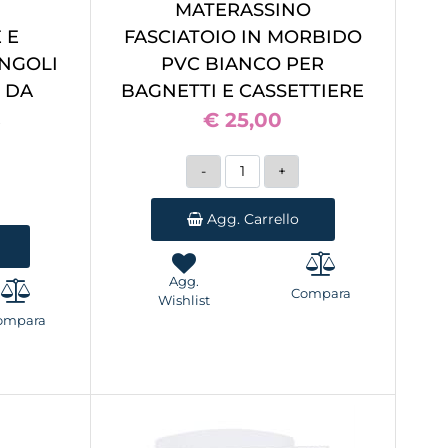
MATERASSINO
 E
FASCIATOIO IN MORBIDO
ANGOLI
PVC BIANCO PER
 DA
BAGNETTI E CASSETTIERE
A
€ 25,00
Quantità
Agg. Carrello
Agg.
Compara
Wishlist
ompara