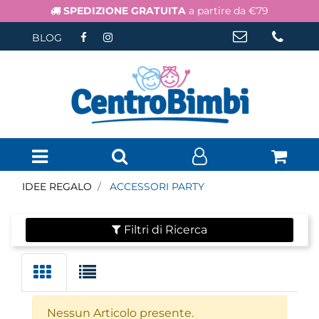
SPEDIZIONE GRATUITA
a partire da €79
BLOG
Open menu
IDEE REGALO
ACCESSORI PARTY
Filtri di Ricerca
Nessun Articolo presente.