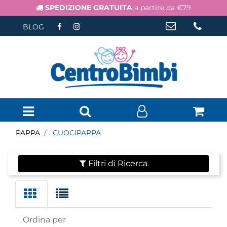
SPEDIZIONE GRATUITA
a partire da €79
BLOG
Open menu
PAPPA
CUOCIPAPPA
Filtri di Ricerca
Ordina per