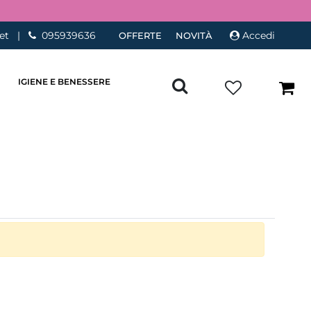
et
|
095939636
Accedi
OFFERTE
NOVITÀ
IGIENE E BENESSERE