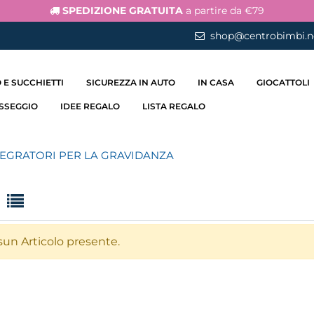
SPEDIZIONE GRATUITA
a partire da €79
shop@centrobimbi.n
 E SUCCHIETTI
SICUREZZA IN AUTO
IN CASA
GIOCATTOLI
ASSEGGIO
IDEE REGALO
LISTA REGALO
TEGRATORI PER LA GRAVIDANZA
un Articolo presente.