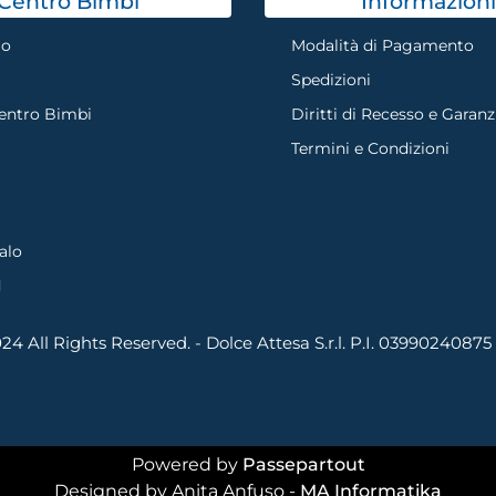
Centro Bimbi
Informazioni
mo
Modalità di Pagamento
Spedizioni
Centro Bimbi
Diritti di Recesso e Garanz
Termini e Condizioni
alo
d
4 All Rights Reserved. - Dolce Attesa S.r.l. P.I. 03990240875
Powered by
Passepartout
Designed by Anita Anfuso -
MA Informatika