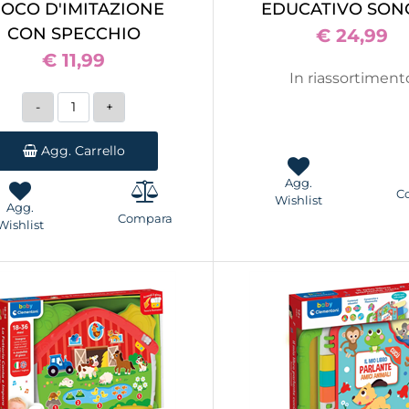
IOCO D'IMITAZIONE
EDUCATIVO SO
CON SPECCHIO
€ 24,99
€ 11,99
In riassortiment
Quantità
Agg. Carrello
Agg.
C
Wishlist
Agg.
Compara
Wishlist