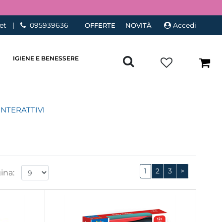
et
|
095939636
Accedi
OFFERTE
NOVITÀ
IGIENE E BENESSERE
INTERATTIVI
1
2
3
>
ina: