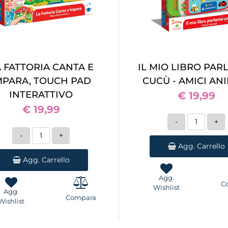
 FATTORIA CANTA E
IL MIO LIBRO PAR
MPARA, TOUCH PAD
CUCÙ - AMICI AN
INTERATTIVO
€ 19,99
€ 19,99
Quantità
Quantità
Agg. Carrello
Agg. Carrello
Agg.
C
Wishlist
Agg.
Compara
Wishlist