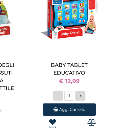
DEGLI
BABY TABLET
SSUTI
EDUCATIVO
LA
€ 12,99
TTILE
Quantità
Agg. Carrello
o
Agg.