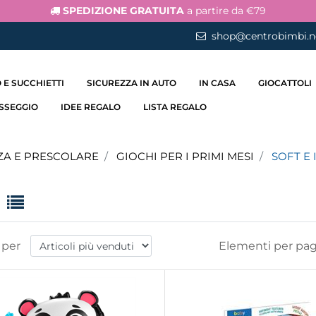
SPEDIZIONE GRATUITA
a partire da €79
shop@centrobimbi.n
 E SUCCHIETTI
SICUREZZA IN AUTO
IN CASA
GIOCATTOLI
ASSEGGIO
IDEE REGALO
LISTA REGALO
ZA E PRESCOLARE
GIOCHI PER I PRIMI MESI
SOFT E 
 per
Elementi per pag