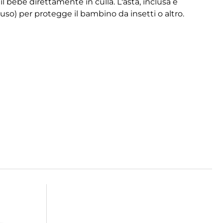
 bebè direttamente in culla. L'asta, inclusa e
luso) per protegge il bambino da insetti o altro.