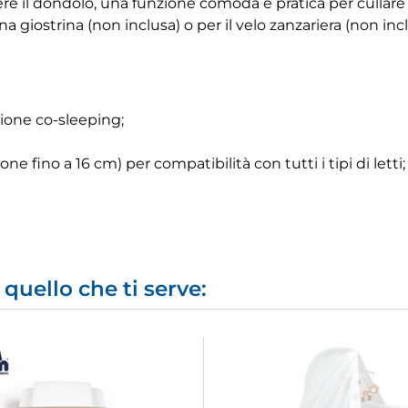
il dondolo, una funzione comoda e pratica per cullare il
a giostrina (non inclusa) o per il velo zanzariera (non inc
zione co-sleeping;
e fino a 16 cm) per compatibilità con tutti i tipi di letti;
quello che ti serve: