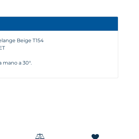
elange Beige T154
ET
 a mano a 30°.