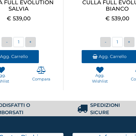
A FULL EVOLUTION
CULLA FULL EVOL
SALVIA
BIANCO
€ 539,00
€ 539,00
Quantità
Quantità
Agg. Carrello
Agg. Carrello
gg.
Agg.
Compara
C
hlist
Wishlist
DDISFATTI O
SPEDIZIONI
MBORSATI
SICURE