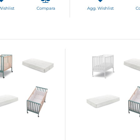
Wishlist
Compara
Agg. Wishlist
C