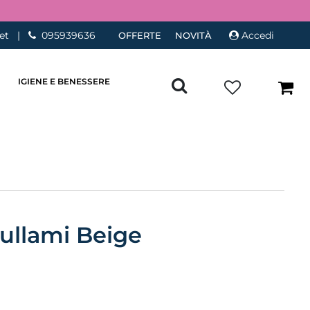
et
|
095939636
Accedi
OFFERTE
NOVITÀ
IGIENE E BENESSERE
Cullami Beige