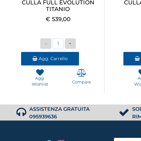
CULLA FULL EVOLUTION
CULL
TITANIO
€ 539,00
Quantità
Agg. Carrello
Agg.
A
Compara
Wishlist
Wis
ASSISTENZA GRATUITA
SO
095939636
RI