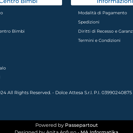
Centro Bimbi
Informazioni
mo
Modalità di Pagamento
Spedizioni
Centro Bimbi
Diritti di Recesso e Garanz
Termini e Condizioni
alo
d
4 All Rights Reserved. - Dolce Attesa S.r.l. P.I. 03990240875
Powered by
Passepartout
Designed by Anita Anfuso -
MA Informatika