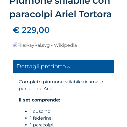
Piumone sfilabile con
paracolpi Ariel Tortora
€ 229,00
Dettagli prodotto
Completo piumone sfilabile ricamato
per lettino Ariel.
Il set comprende:
1 cuscino.
1 federina.
1 paracolpi.