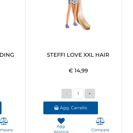
DDING
STEFFI LOVE XXL HAIR
€ 14,99
Quantità
Agg. Carrello
Agg.
ompara
Compara
Wishlist