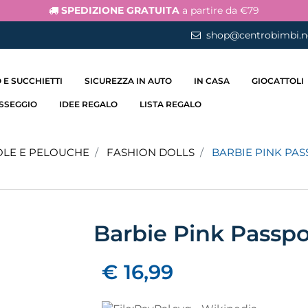
SPEDIZIONE GRATUITA
a partire da €79
shop@centrobimbi.n
 E SUCCHIETTI
SICUREZZA IN AUTO
IN CASA
GIOCATTOLI
ASSEGGIO
IDEE REGALO
LISTA REGALO
LE E PELOUCHE
FASHION DOLLS
BARBIE PINK PAS
Barbie Pink Passpor
€ 16,99