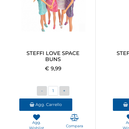
STEFFI LOVE SPACE
STE
BUNS
€ 9,99
Quantità
Agg. Carrello
Agg.
A
Compara
Wishlist
Wis