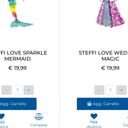
FFI LOVE SPARKLE
STEFFI LOVE WE
MERMAID
MAGIC
€ 19,99
€ 19,99
Quantità
Quantità
Agg. Carrello
Agg. Carrello
gg.
Agg.
Compara
C
hlist
Wishlist