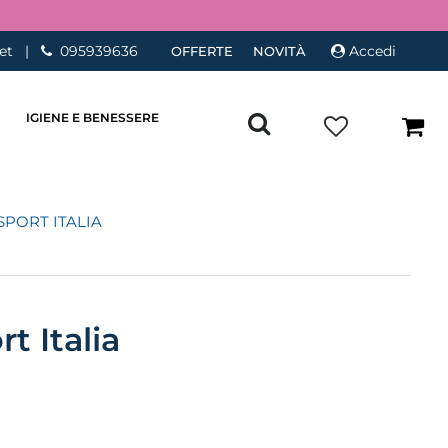
et
|
095939636
Accedi
OFFERTE
NOVITÀ
IGIENE E BENESSERE
SPORT ITALIA
t Italia