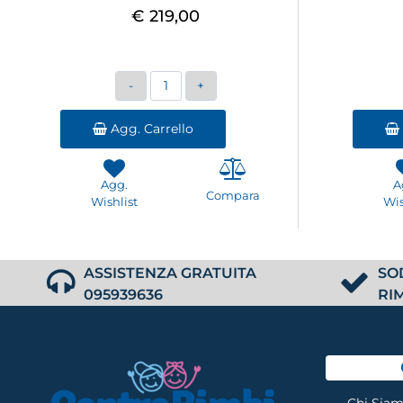
€ 219,00
Quantità
Agg. Carrello
Agg.
A
Compara
Wishlist
Wis
ASSISTENZA GRATUITA
SO
095939636
RI
Chi Sia