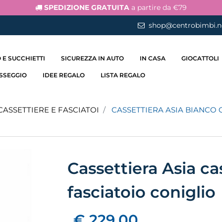
SPEDIZIONE GRATUITA
a partire da €79
shop@centrobimbi.n
 E SUCCHIETTI
SICUREZZA IN AUTO
IN CASA
GIOCATTOLI
ASSEGGIO
IDEE REGALO
LISTA REGALO
CASSETTIERE E FASCIATOI
CASSETTIERA ASIA BIANCO 
Cassettiera Asia ca
fasciatoio coniglio
€ 229,00