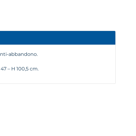
 anti-abbandono.
 47 – H 100,5 cm.