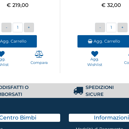
€ 219,00
€ 32,00
Quantità
Quantità
Agg. Carrello
Agg. Carrello
gg.
Agg.
Compara
C
hlist
Wishlist
DDISFATTI O
SPEDIZIONI
MBORSATI
SICURE
Centro Bimbi
Informazioni
mo
Modalità di Pagamento