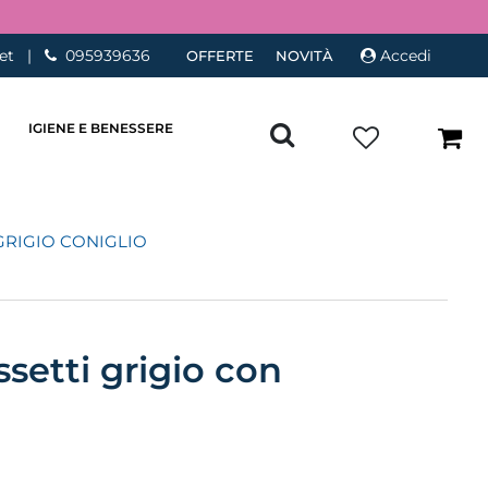
et
|
095939636
Accedi
OFFERTE
NOVITÀ
IGIENE E BENESSERE
GRIGIO CONIGLIO
ssetti grigio con