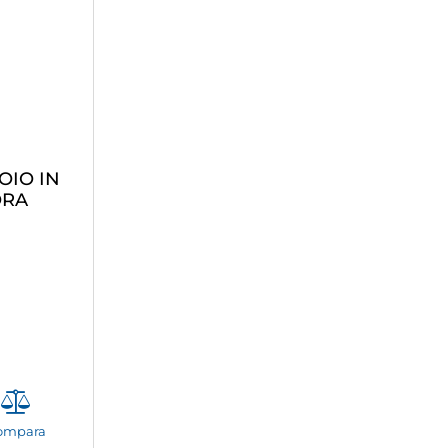
OIO IN
ORA
ompara