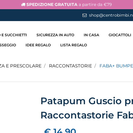
SPEDIZIONE GRATUITA
a partire da €79
shop@centrobimbi.n
 E SUCCHIETTI
SICUREZZA IN AUTO
IN CASA
GIOCATTOLI
ASSEGGIO
IDEE REGALO
LISTA REGALO
ZA E PRESCOLARE
RACCONTASTORIE
FABA+ BUMPE
Patapum Guscio pr
Raccontastorie Fa
€ 14,90