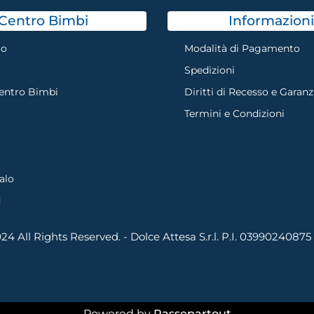
Centro Bimbi
Informazioni
mo
Modalità di Pagamento
Spedizioni
Centro Bimbi
Diritti di Recesso e Garanz
Termini e Condizioni
alo
d
4 All Rights Reserved. - Dolce Attesa S.r.l. P.I. 03990240875
Powered by
Passepartout