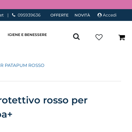
et
|
095939636
Accedi
OFFERTE
NOVITÀ
IGIENE E BENESSERE
R PATAPUM ROSSO
otettivo rosso per
ba+