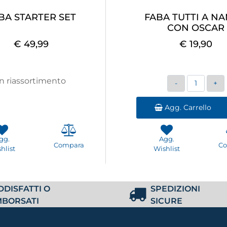
BA STARTER SET
FABA TUTTI A N
CON OSCAR
€ 49,99
€ 19,90
Quantità
In riassortimento
Agg. Carrello
gg.
Agg.
Compara
C
hlist
Wishlist
DDISFATTI O
SPEDIZIONI
MBORSATI
SICURE