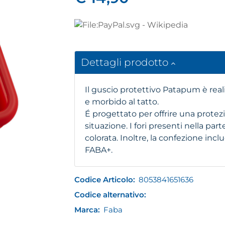
Dettagli prodotto
Il guscio protettivo Patapum è reali
e morbido al tatto.
É progettato per offrire una prote
situazione. I fori presenti nella par
colorata. Inoltre, la confezione inc
FABA+.
Codice Articolo:
8053841651636
Codice alternativo:
Marca:
Faba