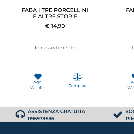
FABA I TRE PORCELLINI
FA
E ALTRE STORIE
€ 14,90
In riassortimento
Agg.
A
Compara
Wishlist
Wis
ASSISTENZA GRATUITA
SO
095939636
RI