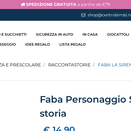
SPEDIZIONE GRATUITA
a partire da €79
shop@centrobimbi.n
 E SUCCHIETTI
SICUREZZA IN AUTO
IN CASA
GIOCATTOLI
ASSEGGIO
IDEE REGALO
LISTA REGALO
ZA E PRESCOLARE
RACCONTASTORIE
FABA LA SIRE
Faba Personaggio S
storia
€ 14,90