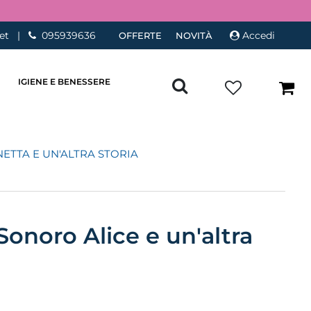
et
|
095939636
Accedi
OFFERTE
NOVITÀ
IGIENE E BENESSERE
NETTA E UN'ALTRA STORIA
onoro Alice e un'altra