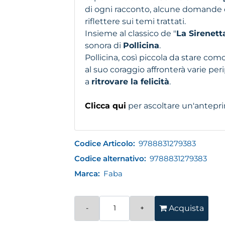
di ogni racconto, alcune domande 
riflettere sui temi trattati.
Insieme al classico de "
La Sirenett
sonora di
Pollicina
.
Pollicina, così piccola da stare com
al suo coraggio affronterà varie per
a
ritrovare la felicità
.
Clicca qui
per ascoltare un'antepri
Codice Articolo:
9788831279383
Codice alternativo:
9788831279383
Marca:
Faba
Quantità
Acquista