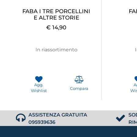
FABA I TRE PORCELLINI
FA
E ALTRE STORIE
€ 14,90
In riassortimento
Agg.
A
Compara
Wishlist
Wis
ASSISTENZA GRATUITA
SO
095939636
RI