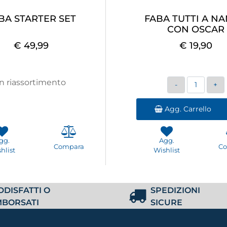
BA STARTER SET
FABA TUTTI A N
CON OSCAR
€ 49,99
€ 19,90
Quantità
In riassortimento
Agg. Carrello
gg.
Agg.
Compara
C
hlist
Wishlist
DDISFATTI O
SPEDIZIONI
MBORSATI
SICURE