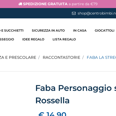
SPEDIZIONE GRATUITA
a partire da €79
shop@centrobimbi.n
 E SUCCHIETTI
SICUREZZA IN AUTO
IN CASA
GIOCATTOLI
ASSEGGIO
IDEE REGALO
LISTA REGALO
ZA E PRESCOLARE
RACCONTASTORIE
FABA LA STR
Faba Personaggio 
Rossella
€ 14,90