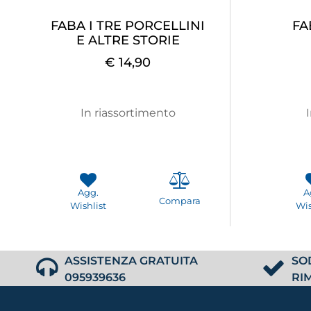
FABA I TRE PORCELLINI
FA
E ALTRE STORIE
€ 14,90
In riassortimento
Agg.
A
Compara
Wishlist
Wis
ASSISTENZA GRATUITA
SO
095939636
RI