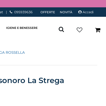
et
|
095939636
Accedi
OFFERTE
NOVITÀ
IGIENE E BENESSERE
EGA ROSSELLA
sonoro La Strega