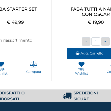
BA STARTER SET
FABA TUTTI A N
CON OSCAR
€ 49,99
€ 19,90
Quantità
In riassortimento
Agg. Carrello
gg.
Agg.
Compara
C
hlist
Wishlist
DDISFATTI O
SPEDIZIONI
MBORSATI
SICURE