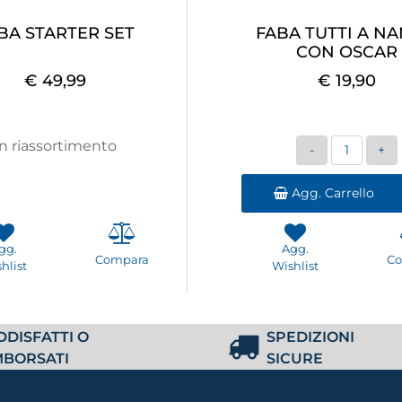
BA STARTER SET
FABA TUTTI A N
CON OSCAR
€ 49,99
€ 19,90
Quantità
In riassortimento
Agg. Carrello
gg.
Agg.
Compara
C
hlist
Wishlist
DDISFATTI O
SPEDIZIONI
MBORSATI
SICURE