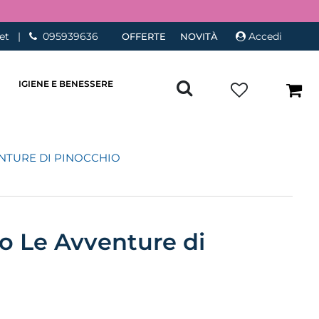
et
|
095939636
Accedi
OFFERTE
NOVITÀ
IGIENE E BENESSERE
NTURE DI PINOCCHIO
o Le Avventure di