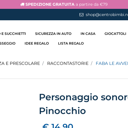
SPEDIZIONE GRATUITA
a partire da €79
shop@centrobimbi.n
 E SUCCHIETTI
SICUREZZA IN AUTO
IN CASA
GIOCATTOLI
ASSEGGIO
IDEE REGALO
LISTA REGALO
ZA E PRESCOLARE
RACCONTASTORIE
FABA LE AVVE
Personaggio sonor
Pinocchio
€ 14,90