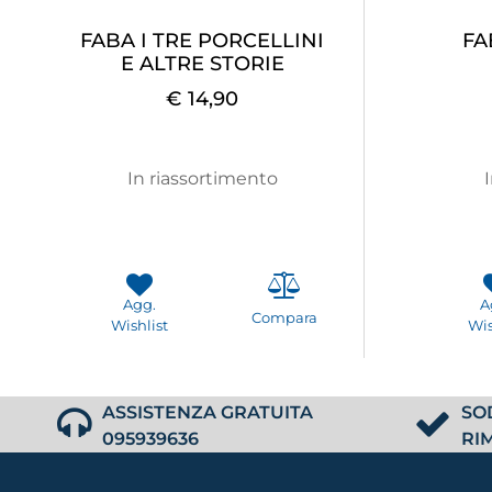
FABA I TRE PORCELLINI
FA
E ALTRE STORIE
€ 14,90
In riassortimento
Agg.
A
Compara
Wishlist
Wis
ASSISTENZA GRATUITA
SO
095939636
RI