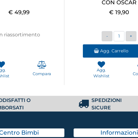
CON OSCAR
€ 49,99
€ 19,90
Quantità
In riassortimento
Agg. Carrello
gg.
Agg.
Compara
C
hlist
Wishlist
DDISFATTI O
SPEDIZIONI
MBORSATI
SICURE
Centro Bimbi
Informazioni