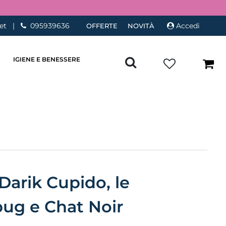
et
|
095939636
Accedi
OFFERTE
NOVITÀ
IGIENE E BENESSERE
Darik Cupido, le
bug e Chat Noir