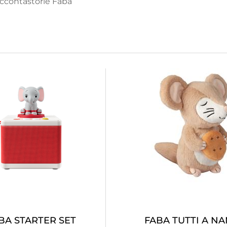
accontastorie Faba
BA STARTER SET
FABA TUTTI A N