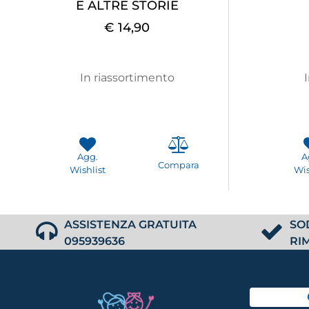
E ALTRE STORIE
€ 14,90
In riassortimento
Agg.
A
Compara
Wishlist
Wis
ASSISTENZA GRATUITA
SO
095939636
RI