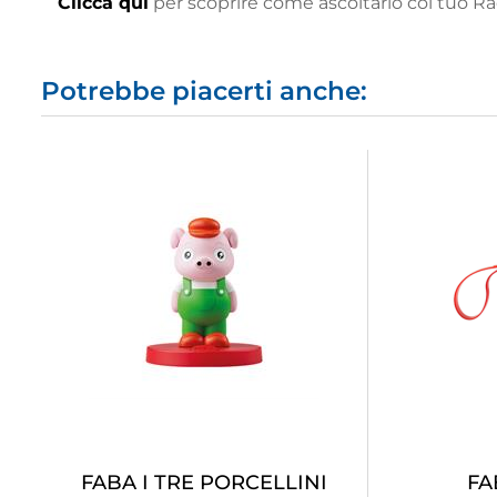
Clicca qui
per scoprire come ascoltarlo col tuo R
Potrebbe piacerti anche:
FABA I TRE PORCELLINI
FA