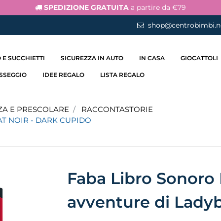
SPEDIZIONE GRATUITA
a partire da €79
shop@centrobimbi.n
 E SUCCHIETTI
SICUREZZA IN AUTO
IN CASA
GIOCATTOLI
ASSEGGIO
IDEE REGALO
LISTA REGALO
ZA E PRESCOLARE
RACCONTASTORIE
AT NOIR - DARK CUPIDO
Faba Libro Sonoro 
avventure di Lady