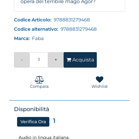
opera del terribile mago Agor?
Codice Articolo:
9788831279468
Codice alternativo:
9788831279468
Marca:
Faba
Quantità
Acquista
Compara
Wishlist
Disponibilità
1
Verifica Ora
Audio in lingua italiana.