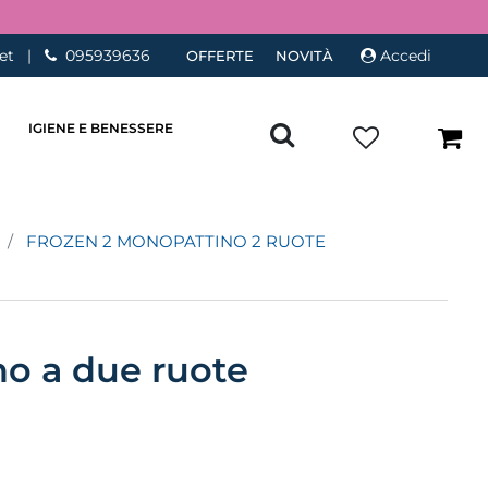
et
|
095939636
Accedi
OFFERTE
NOVITÀ
IGIENE E BENESSERE
FROZEN 2 MONOPATTINO 2 RUOTE
o a due ruote