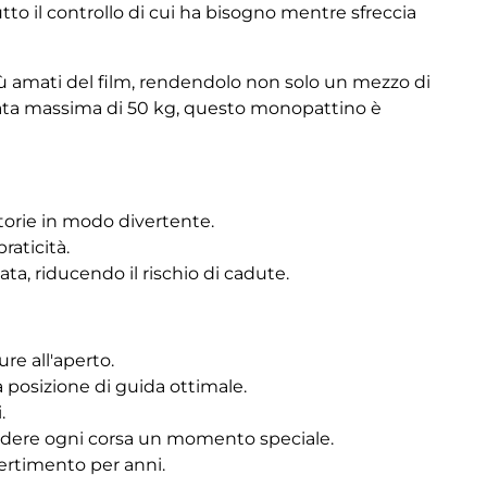
tto il controllo di cui ha bisogno mentre sfreccia
iù amati del film, rendendolo non solo un mezzo di
rtata massima di 50 kg, questo monopattino è
otorie in modo divertente.
raticità.
ta, riducendo il rischio di cadute.
re all'aperto.
posizione di guida ottimale.
.
rendere ogni corsa un momento speciale.
ertimento per anni.