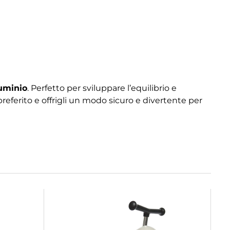
uminio
. Perfetto per sviluppare l’equilibrio e
 preferito e offrigli un modo sicuro e divertente per