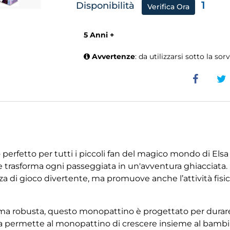
1
Disponibilità
Verifica Ora
5 Anni +
Avvertenze
: da utilizzarsi sotto la so
 perfetto per tutti i piccoli fan del magico mondo di Elsa
trasforma ogni passeggiata in un'avventura ghiacciata. 
za di gioco divertente, ma promuove anche l’attività fis
 ma robusta, questo monopattino è progettato per durare
zza permette al monopattino di crescere insieme al bambin