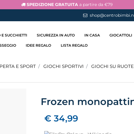
SPEDIZIONE GRATUITA
a partire da €79
shop@centrobimbi.n
 E SUCCHIETTI
SICUREZZA IN AUTO
IN CASA
GIOCATTOLI
ASSEGGIO
IDEE REGALO
LISTA REGALO
APERTA E SPORT
GIOCHI SPORTIVI
GIOCHI SU RUOTE
Frozen monopattin
€ 34,99