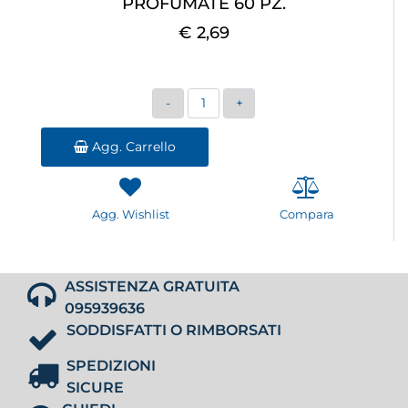
PROFUMATE 60 PZ.
€ 2,69
Quantità
Agg. Carrello
Agg. Wishlist
Compara
ASSISTENZA GRATUITA
095939636
SODDISFATTI O RIMBORSATI
SPEDIZIONI
SICURE