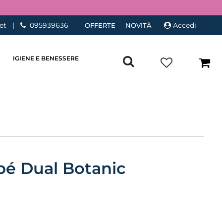
et
|
095939636
Accedi
OFFERTE
NOVITÀ
IGIENE E BENESSERE
bé Dual Botanic