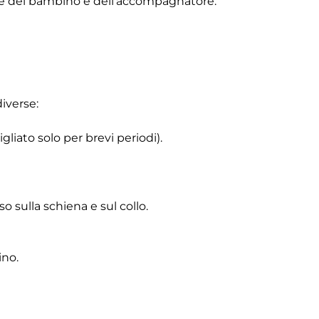
lle del bambino e dell’accompagnatore.
iverse:
gliato solo per brevi periodi).
o sulla schiena e sul collo.
ino.