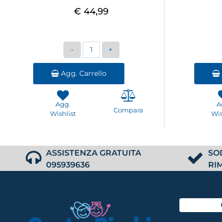
€ 44,99
Quantità
Agg. Carrello
Agg.
A
Compara
Wishlist
Wis
ASSISTENZA GRATUITA
SO
095939636
RI