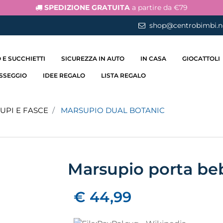
SPEDIZIONE GRATUITA
a partire da €79
shop@centrobimbi.n
 E SUCCHIETTI
SICUREZZA IN AUTO
IN CASA
GIOCATTOLI
ASSEGGIO
IDEE REGALO
LISTA REGALO
UPI E FASCE
MARSUPIO DUAL BOTANIC
Marsupio porta be
€ 44,99