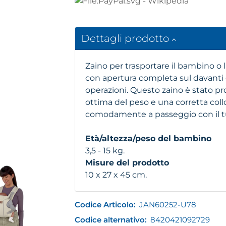
Dettagli prodotto
Zaino per trasportare il bambino o l
con apertura completa sul davanti c
operazioni. Questo zaino è stato pr
ottima del peso e una corretta coll
comodamente a passeggio con il t
Età/altezza/peso del bambino
3,5 - 15 kg.
Misure del prodotto
10 x 27 x 45 cm.
Codice Articolo:
JAN60252-U78
Codice alternativo:
8420421092729