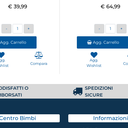
€ 39,99
€ 64,99
Quantità
Quantità
Agg. Carrello
Agg. Carrello
gg.
Agg.
Compara
C
hlist
Wishlist
DDISFATTI O
SPEDIZIONI
MBORSATI
SICURE
Centro Bimbi
Informazioni