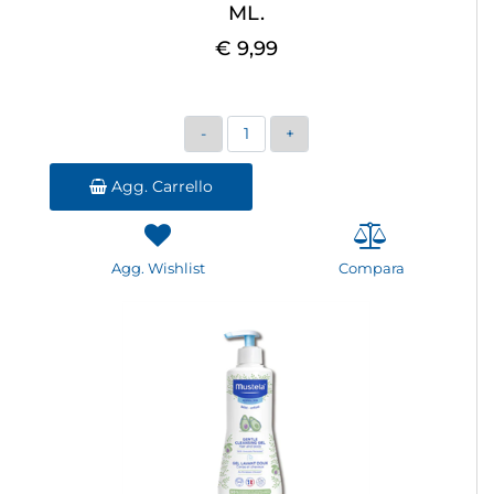
ML.
€ 9,99
Quantità
Agg. Carrello
Agg. Wishlist
Compara