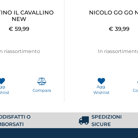
INO IL CAVALLINO
NICOLO GO GO 
NEW
€ 59,99
€ 39,99
In riassortimento
In riassortiment
gg.
Agg.
Compara
C
hlist
Wishlist
DDISFATTI O
SPEDIZIONI
MBORSATI
SICURE