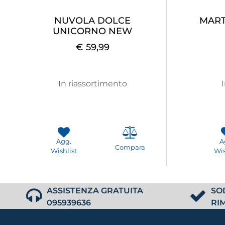
NUVOLA DOLCE
MART
UNICORNO NEW
€ 59,99
In riassortimento
Agg.
A
Compara
Wishlist
Wis
ASSISTENZA GRATUITA
SO
095939636
RI