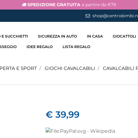
SPEDIZIONE GRATUITA
a partire da €79
shop@centrobimbi.n
 E SUCCHIETTI
SICUREZZA IN AUTO
IN CASA
GIOCATTOLI
ASSEGGIO
IDEE REGALO
LISTA REGALO
APERTA E SPORT
GIOCHI CAVALCABILI
CAVALCABILI 
€ 39,99