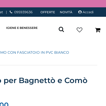
et
|
095939636
Accedi
OFFERTE
NOVITÀ
IGIENE E BENESSERE
MO CON FASCIATOIO IN PVC BIANCO
io per Bagnettò e Comò
,00