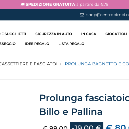
SPEDIZIONE GRATUITA
a partire da €79
shop@centrobimbi.n
 E SUCCHIETTI
SICUREZZA IN AUTO
IN CASA
GIOCATTOLI
ASSEGGIO
IDEE REGALO
LISTA REGALO
CASSETTIERE E FASCIATOI
PROLUNGA BAGNETTO E CO
Prolunga fasciato
Billo e Pallina
€ 80
-19,00 €
€ 99,00