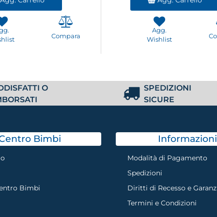
gg.
Agg.
Compara
C
hlist
Wishlist
DDISFATTI O
SPEDIZIONI
MBORSATI
SICURE
Centro Bimbi
Informazioni
mo
Modalità di Pagamento
Spedizioni
Centro Bimbi
Diritti di Recesso e Garanz
Termini e Condizioni