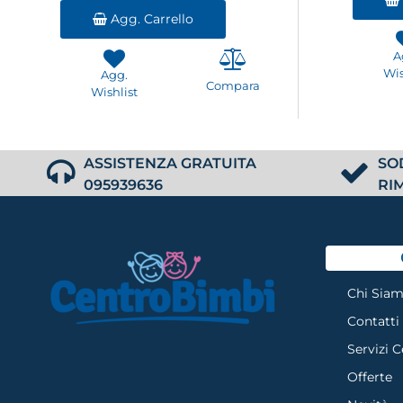
Agg. Carrello
A
Wis
Agg.
Compara
Wishlist
ASSISTENZA GRATUITA
SO
095939636
RI
Chi Sia
Contatti
Servizi 
Offerte