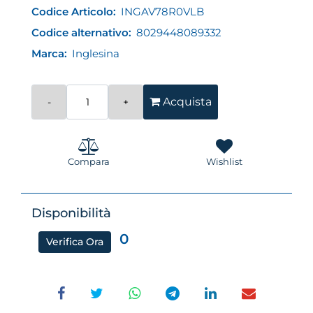
Codice Articolo:
INGAV78R0VLB
Codice alternativo:
8029448089332
Marca:
Inglesina
Quantità
Acquista
Compara
Wishlist
Disponibilità
0
Verifica Ora