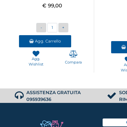
€ 99,00
Quantità
Agg. Carrello
Agg.
Compara
Wishlist
A
Wis
ASSISTENZA GRATUITA
SO
095939636
RI