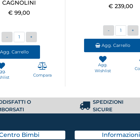
CAGNOLINI
€ 239,00
€ 99,00
Quantità
Quantità
Agg. Carrello
Agg. Carrello
Agg.
C
Wishlist
gg.
Compara
hlist
DDISFATTI O
SPEDIZIONI
MBORSATI
SICURE
Centro Bimbi
Informazioni