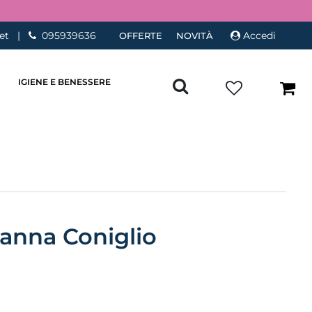
et
|
095939636
Accedi
OFFERTE
NOVITÀ
IGIENE E BENESSERE
anna Coniglio