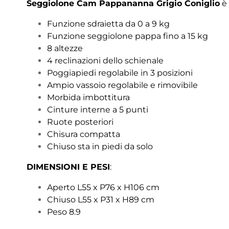
Seggiolone Cam Pappananna Grigio Coniglio
è 
Funzione sdraietta da 0 a 9 kg
Funzione seggiolone pappa fino a 15 kg
8 altezze
4 reclinazioni dello schienale
Poggiapiedi regolabile in 3 posizioni
Ampio vassoio regolabile e rimovibile
Morbida imbottitura
Cinture interne a 5 punti
Ruote posteriori
Chisura compatta
Chiuso sta in piedi da solo
DIMENSIONI E PESI
:
Aperto L55 x P76 x H106 cm
Chiuso L55 x P31 x H89 cm
Peso 8.9