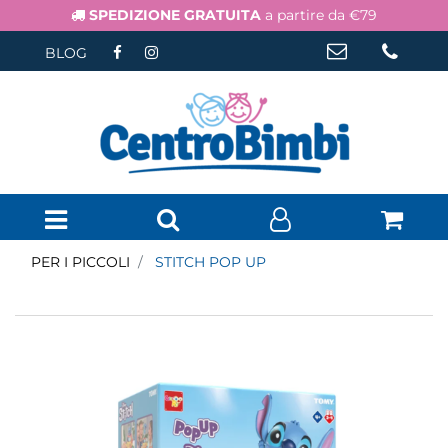
SPEDIZIONE GRATUITA
a partire da €79
BLOG
Open menu
PER I PICCOLI
STITCH POP UP