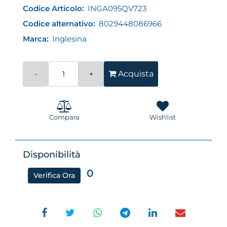
Codice Articolo:
INGA095QV723
Codice alternativo:
8029448086966
Marca:
Inglesina
Quantità
Acquista
Compara
Wishlist
Disponibilità
0
Verifica Ora