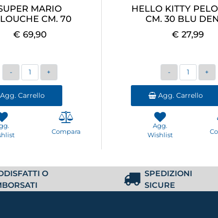
SUPER MARIO
HELLO KITTY PEL
LOUCHE CM. 70
CM. 30 BLU DE
€ 69,90
€ 27,99
Quantità
Quantità
Agg. Carrello
Agg. Carrello
gg.
Agg.
Compara
C
hlist
Wishlist
DDISFATTI O
SPEDIZIONI
MBORSATI
SICURE