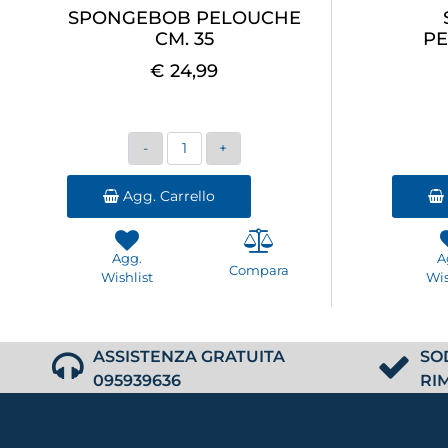
SPONGEBOB PELOUCHE
CM. 35
PE
€ 24,99
Quantità
Agg. Carrello
Agg.
A
Compara
Wishlist
Wis
ASSISTENZA GRATUITA
SO
095939636
RI