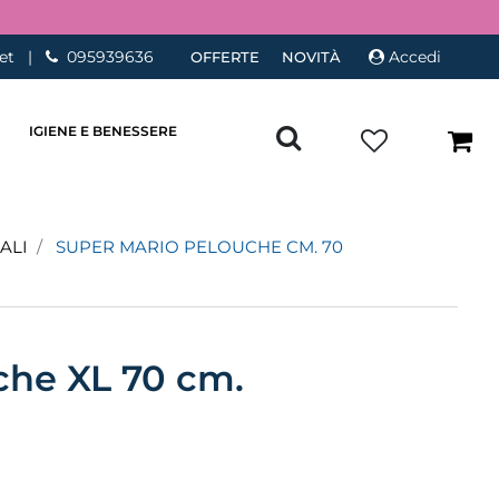
et
|
095939636
Accedi
OFFERTE
NOVITÀ
IGIENE E BENESSERE
ALI
SUPER MARIO PELOUCHE CM. 70
che XL 70 cm.