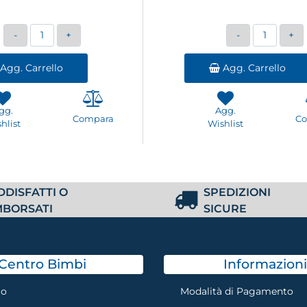
Quantità
Quantità
Agg. Carrello
Agg. Carrello
gg.
Agg.
Compara
C
hlist
Wishlist
DDISFATTI O
SPEDIZIONI
MBORSATI
SICURE
Centro Bimbi
Informazioni
mo
Modalità di Pagamento