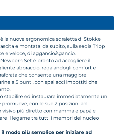
t
è la nuova ergonomica sdraietta di Stokke
nascita e montata, da subito, sulla sedia Tripp
ce e veloce, di aggancio/sgancio.
 Newborn Set è pronto ad accogliere il
gliente abbraccio, regalandogli comfort e
 traforata che consente una maggiore
rine a 5 punti, con spallacci imbottiti che
ento.
ò stabilire ed instaurare immediatamente un
è promuove, con le sue 2 posizioni ad
to visivo più diretto con mamma e papà e
care il legame tra tutti i membri del nucleo
il modo più semplice per iniziare ad