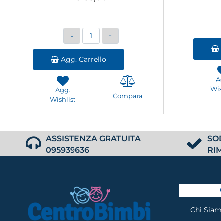
Quantità
Agg. Carrello
A
Wis
Agg.
Compara
Wishlist
ASSISTENZA GRATUITA
SO
095939636
RI
Chi Sia