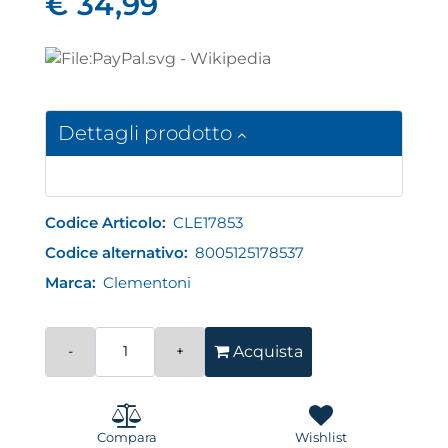
€ 34,99
Dettagli prodotto
Codice Articolo:
CLE17853
Codice alternativo:
8005125178537
Marca:
Clementoni
Quantità
Acquista
Compara
Wishlist