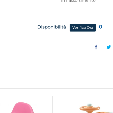
In riassortimento
0
Disponibilità
Verifica Ora