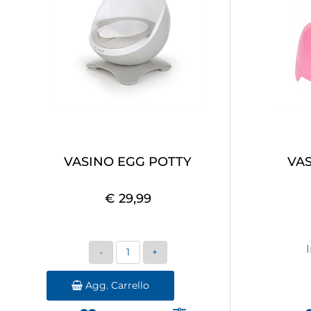
VASINO EGG POTTY
VA
€ 29,99
Quantità
Agg. Carrello