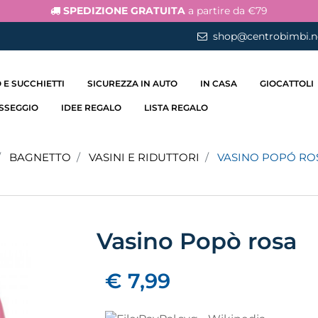
SPEDIZIONE GRATUITA
a partire da €79
shop@centrobimbi.n
 E SUCCHIETTI
SICUREZZA IN AUTO
IN CASA
GIOCATTOLI
ASSEGGIO
IDEE REGALO
LISTA REGALO
BAGNETTO
VASINI E RIDUTTORI
VASINO POPÓ RO
Vasino Popò rosa
€ 7,99