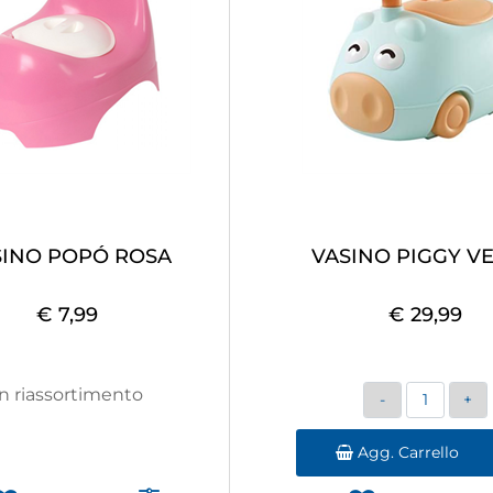
SINO POPÓ ROSA
VASINO PIGGY V
€ 7,99
€ 29,99
Quantità
In riassortimento
Agg. Carrello