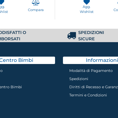
gg.
Agg.
Compara
C
hlist
Wishlist
DDISFATTI O
SPEDIZIONI
MBORSATI
SICURE
Centro Bimbi
Informazioni
mo
Modalità di Pagamento
Spedizioni
Centro Bimbi
Diritti di Recesso e Garanz
Termini e Condizioni