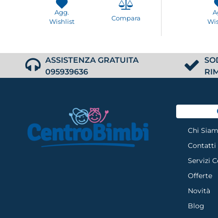
Agg.
A
Compara
Wishlist
Wis
ASSISTENZA GRATUITA
SO
095939636
RI
Chi Sia
Contatti
Servizi 
Offerte
Novità
Blog