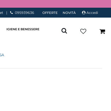
et
|
095939636
Accedi
OFFERTE
NOVITÀ
IGIENE E BENESSERE
SA