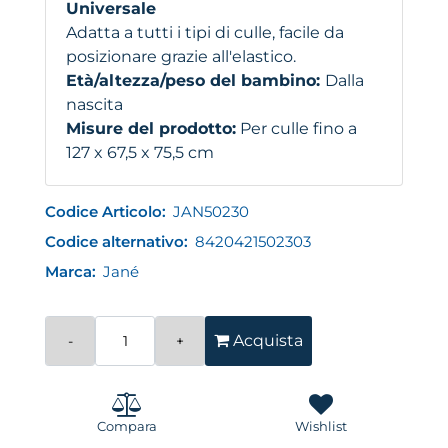
Universale
Adatta a tutti i tipi di culle, facile da
posizionare grazie all'elastico.
Età/altezza/peso del bambino:
Dalla
nascita
Misure del prodotto:
Per culle fino a
127 x 67,5 x 75,5 cm
Codice Articolo:
JAN50230
Codice alternativo:
8420421502303
Marca:
Jané
Quantità
Acquista
Compara
Wishlist