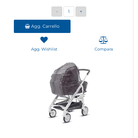
Quantità
Agg. Carrello
Agg. Wishlist
Compara