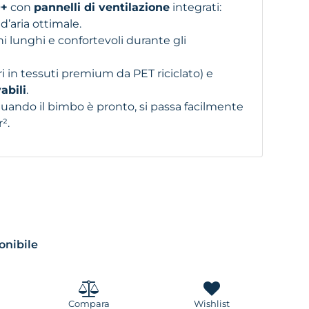
0+
con
pannelli di ventilazione
integrati:
d’aria ottimale.
ni lunghi e confortevoli durante gli
ri in tessuti premium da PET riciclato) e
abili
.
quando il bimbo è pronto, si passa facilmente
².
ponibile
Compara
Wishlist