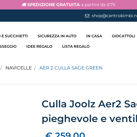
SPEDIZIONE GRATUITA
a partire da €79
shop@centrobimbi.n
 E SUCCHIETTI
SICUREZZA IN AUTO
IN CASA
GIOCATTOLI
ASSEGGIO
IDEE REGALO
LISTA REGALO
NAVICELLE
AER 2 CULLA SAGE GREEN
Culla Joolz Aer2 S
pieghevole e venti
€ 259,00