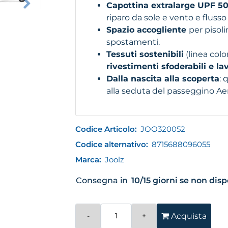
Capottina extralarge UPF 5
riparo da sole e vento e flusso 
Spazio accogliente
per pisoli
spostamenti.
Tessuti sostenibili
(linea colo
rivestimenti sfoderabili e lav
Dalla nascita alla scoperta
: 
alla seduta del passeggino Aer
Codice Articolo:
JOO320052
Codice alternativo:
8715688096055
Marca:
Joolz
Consegna in
10/15 giorni se non dis
Quantità
Acquista