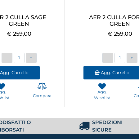
R 2 CULLA SAGE
AER 2 CULLA FO
GREEN
GREEN
€ 259,00
€ 259,00
Quantità
Quantità
Agg. Carrello
Agg. Carrello
gg.
Agg.
Compara
C
hlist
Wishlist
DDISFATTI O
SPEDIZIONI
MBORSATI
SICURE