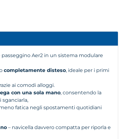
uo passeggino Aer2 in un sistema modulare
io
completamente disteso
, ideale per i primi
razie ai comodi alloggi.
piega con una sola mano
, consentendo la
 sganciarla,
e meno fatica negli spostamenti quotidiani
ano
– navicella davvero compatta per riporla e