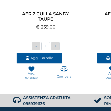
AER 2 CULLA SANDY
AE
TAUPE
€ 259,00
Quantità
Agg. Carrello
Agg.
A
Compara
Wishlist
Wis
ASSISTENZA GRATUITA
SO
095939636
RI