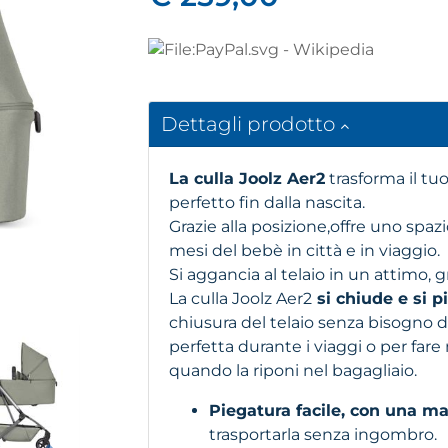
Dettagli prodotto
La culla Joolz Aer2
trasforma il t
perfetto fin dalla nascita.
Grazie alla posizione,offre uno spaz
mesi del bebè in città e in viaggio.
Si aggancia al telaio in un attimo, g
La culla Joolz Aer2
si chiude e si 
chiusura del telaio senza bisogno di
perfetta durante i viaggi o per far
quando la riponi nel bagagliaio.
Piegatura facile, con una m
trasportarla senza ingombro.