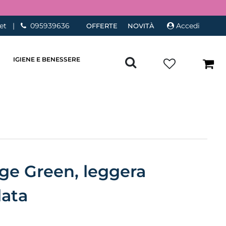
et
|
095939636
Accedi
OFFERTE
NOVITÀ
IGIENE E BENESSERE
age Green, leggera
lata