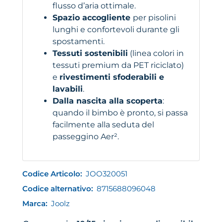
flusso d’aria ottimale.
Spazio accogliente
per pisolini
lunghi e confortevoli durante gli
spostamenti.
Tessuti sostenibili
(linea colori in
tessuti premium da PET riciclato)
e
rivestimenti sfoderabili e
lavabili
.
Dalla nascita alla scoperta
:
quando il bimbo è pronto, si passa
facilmente alla seduta del
passeggino Aer².
Codice Articolo:
JOO320051
Codice alternativo:
8715688096048
Marca:
Joolz