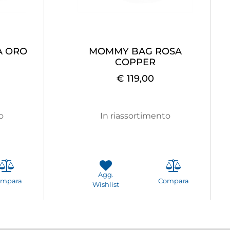
A ORO
MOMMY BAG ROSA
COPPER
€ 119,00
o
In riassortimento
Agg.
ompara
Compara
Wishlist