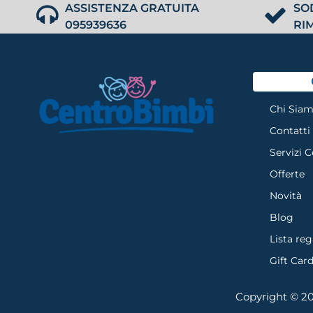
ASSISTENZA GRATUITA
SO
095939636
RI
Chi Sia
Contatti
Servizi 
Offerte
Novità
Blog
Lista reg
Gift Car
Copyright © 202