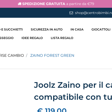
SPEDIZIONE GRATUITA
a partire da €79
shop@centrobimbi.n
 E SUCCHIETTI
SICUREZZA IN AUTO
IN CASA
GIOCATTOLI
ASSEGGIO
IDEE REGALO
LISTA REGALO
RSE CAMBIO
ZAINO FOREST GREEN
Joolz Zaino per il
compatibile con tu
€ 119,00