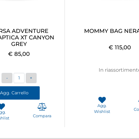
RSA ADVENTURE
MOMMY BAG NER
APTICA XT CANYON
GREY
€ 115,00
€ 85,00
In riassortiment
Quantità
Agg. Carrello
Agg.
C
Wishlist
gg.
Compara
hlist