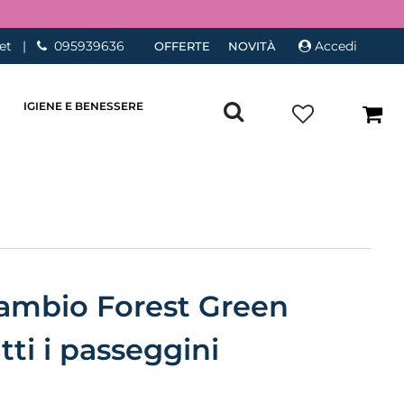
et
|
095939636
Accedi
OFFERTE
NOVITÀ
IGIENE E BENESSERE
 cambio Forest Green
tti i passeggini