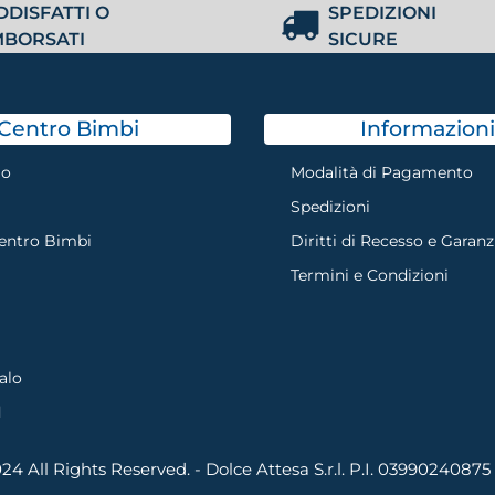
DDISFATTI O
SPEDIZIONI
MBORSATI
SICURE
Centro Bimbi
Informazioni
mo
Modalità di Pagamento
Spedizioni
Centro Bimbi
Diritti di Recesso e Garanz
Termini e Condizioni
alo
d
4 All Rights Reserved. - Dolce Attesa S.r.l. P.I. 03990240875