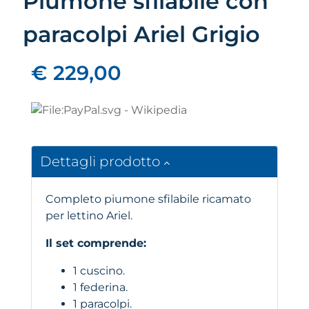
Piumone sfilabile con
paracolpi Ariel Grigio
€ 229,00
Dettagli prodotto
Completo piumone sfilabile ricamato
per lettino Ariel.
Il set comprende:
1 cuscino.
1 federina.
1 paracolpi.