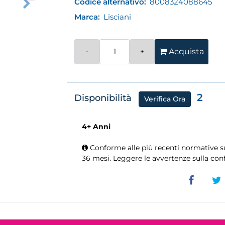
Codice alternativo:
8008324088645
Marca:
Lisciani
Quantità
Acquista
2
Disponibilità
Verifica Ora
4+ Anni
Conforme alle più recenti normative sul
36 mesi. Leggere le avvertenze sulla con