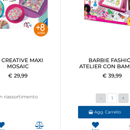
 CREATIVE MAXI
BARBIE FASHI
MOSAIC
ATELIER CON BA
€ 29,99
€ 39,99
Quantità
In riassortimento
Agg. Carrello
gg.
Agg.