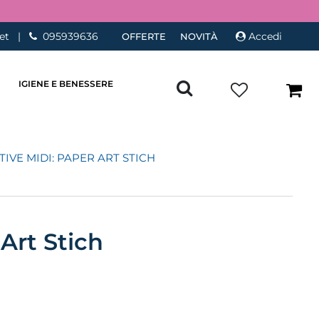
et
|
095939636
Accedi
OFFERTE
NOVITÀ
IGIENE E BENESSERE
TIVE MIDI: PAPER ART STICH
Art Stich