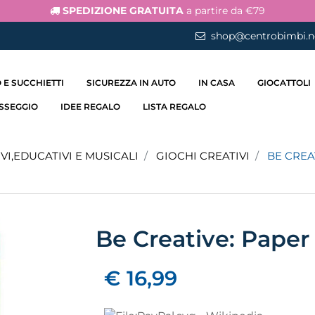
SPEDIZIONE GRATUITA
a partire da €79
shop@centrobimbi.n
 E SUCCHIETTI
SICUREZZA IN AUTO
IN CASA
GIOCATTOLI
ASSEGGIO
IDEE REGALO
LISTA REGALO
VI,EDUCATIVI E MUSICALI
GIOCHI CREATIVI
BE CREA
Be Creative: Paper 
€ 16,99