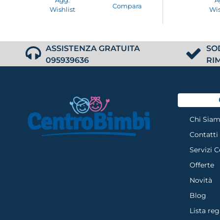
Compara
Wishlist
Wis
ASSISTENZA GRATUITA
SO
095939636
RI
Chi Sia
Contatti
Servizi 
Offerte
Novità
Blog
Lista reg