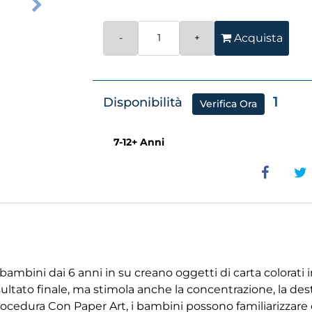
Quantità
Acquista
1
Disponibilità
Verifica Ora
7-12+ Anni
bini dai 6 anni in su creano oggetti di carta colorati in di
sultato finale, ma stimola anche la concentrazione, la dest
edura Con Paper Art, i bambini possono familiarizzare con