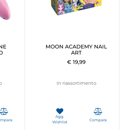
NE
MOON ACADEMY NAIL
O
ART
€ 19,99
o
In riassortimento
Agg.
ompara
Compara
Wishlist