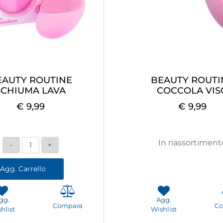
EAUTY ROUTINE
BEAUTY ROUTI
SCHIUMA LAVA
COCCOLA VIS
€ 9,99
€ 9,99
Quantità
In riassortiment
Agg. Carrello
gg.
Agg.
Compara
C
hlist
Wishlist