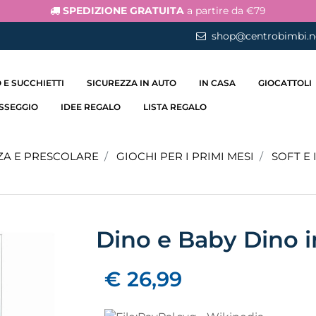
SPEDIZIONE GRATUITA
a partire da €79
shop@centrobimbi.n
 E SUCCHIETTI
SICUREZZA IN AUTO
IN CASA
GIOCATTOLI
ASSEGGIO
IDEE REGALO
LISTA REGALO
ZA E PRESCOLARE
GIOCHI PER I PRIMI MESI
SOFT E 
Dino e Baby Dino i
€ 26,99