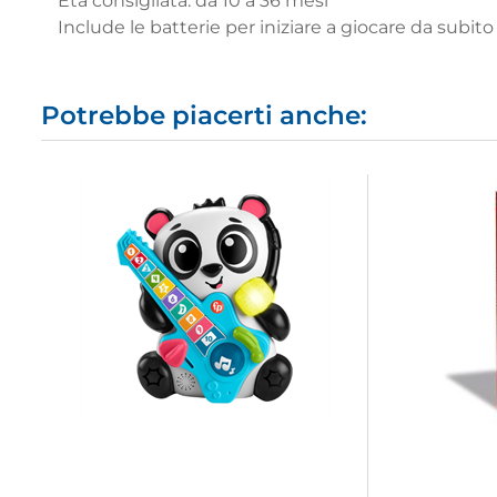
Età consigliata: da 10 a 36 mesi
Include le batterie per iniziare a giocare da subito
Potrebbe piacerti anche: