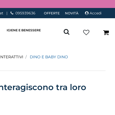
et
|
095939636
Accedi
OFFERTE
NOVITÀ
IGIENE E BENESSERE
INTERATTIVI
DINO E BABY DINO
nteragiscono tra loro