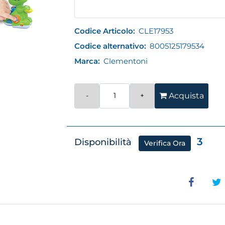
Codice Articolo:
CLE17953
Codice alternativo:
8005125179534
Marca:
Clementoni
Quantità
Acquista
3
Disponibilità
Verifica Ora