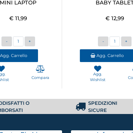
MINI LAPTOP
BABY TABLE
€ 11,99
€ 12,99
Quantità
Quantità
Agg. Carrello
Agg. Carrello
gg.
Agg.
Compara
C
hlist
Wishlist
DDISFATTI O
SPEDIZIONI
MBORSATI
SICURE