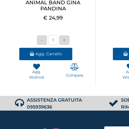
ANIMAL BAND GINA
PANDINA
€ 24,99
Quantità
Agg. Carrello
Agg.
A
Compara
Wishlist
Wis
ASSISTENZA GRATUITA
SO
095939636
RI