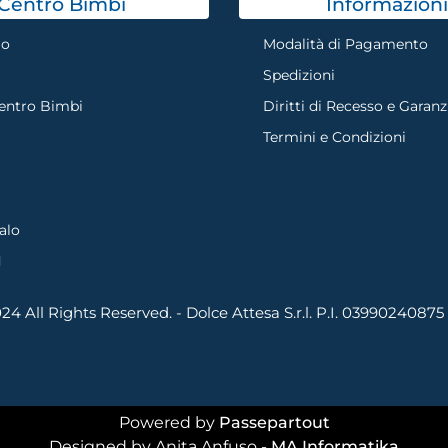
Centro Bimbi
Informazioni
mo
Modalità di Pagamento
Spedizioni
Centro Bimbi
Diritti di Recesso e Garanz
Termini e Condizioni
alo
d
4 All Rights Reserved. - Dolce Attesa S.r.l. P.I. 03990240875
Powered by
Passepartout
Designed by Anita Anfuso -
MA Informatika