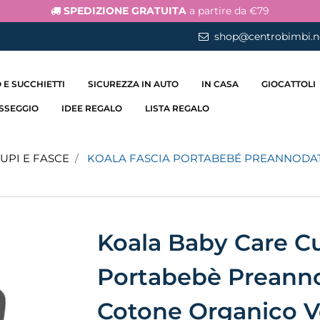
SPEDIZIONE GRATUITA
a partire da €79
shop@centrobimbi.n
 E SUCCHIETTI
SICUREZZA IN AUTO
IN CASA
GIOCATTOLI
ASSEGGIO
IDEE REGALO
LISTA REGALO
UPI E FASCE
KOALA FASCIA PORTABEBÉ PREANNODAT
Koala Baby Care C
Portabebè Preann
Cotone Organico Ve