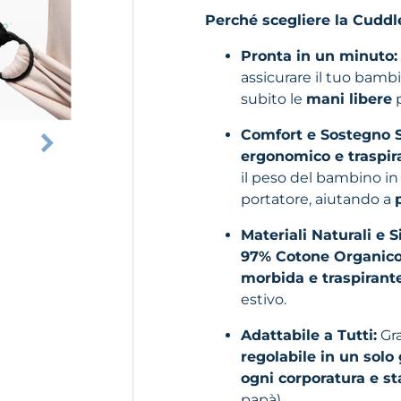
Perché scegliere la Cudd
Pronta in un minuto:
assicurare il tuo bamb
subito le
mani libere
p
Comfort e Sostegno S
ergonomico e traspir
il peso del bambino i
portatore, aiutando a
Materiali Naturali e Si
97% Cotone Organico
morbida e traspirant
estivo.
Adattabile a Tutti:
Gra
regolabile in un solo
ogni corporatura e st
papà).