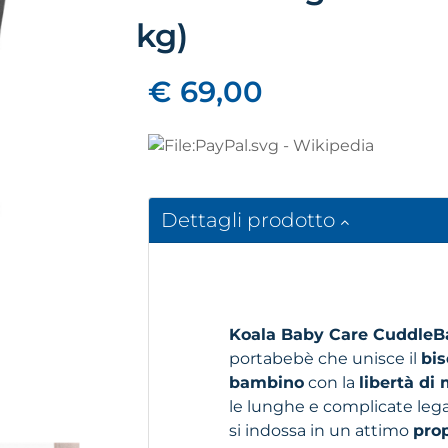
kg)
€ 69,00
Dettagli prodotto
Koala Baby Care CuddleB
portabebè che unisce il
bis
bambino
con la
libertà di
le lunghe e complicate lega
si indossa in un attimo
pro