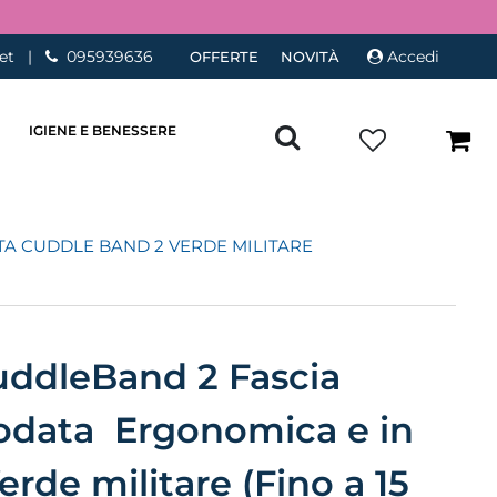
et
|
095939636
Accedi
OFFERTE
NOVITÀ
IGIENE E BENESSERE
A CUDDLE BAND 2 VERDE MILITARE
uddleBand 2 Fascia
odata Ergonomica e in
rde militare (Fino a 15