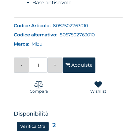
Base antiscivolo
Codice Articolo:
8057502763010
Codice alternativo:
8057502763010
Marca:
Mizu
Quantità
Acquista
Compara
Wishlist
Disponibilità
2
Verifica Ora