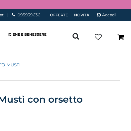
et
|
095939636
Accedi
OFFERTE
NOVITÀ
IGIENE E BENESSERE
TO MUSTI
Mustì con orsetto