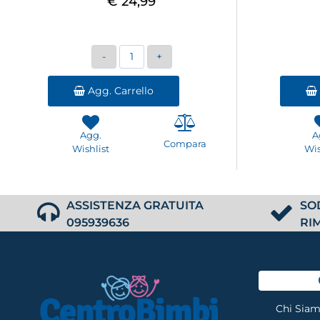
€ 24,99
Quantità
Agg. Carrello
Agg.
A
Compara
Wishlist
Wis
ASSISTENZA GRATUITA
SO
095939636
RI
Chi Sia