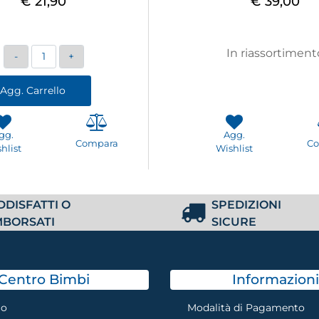
€ 21,90
€ 39,00
Quantità
In riassortiment
Agg. Carrello
gg.
Agg.
Compara
C
hlist
Wishlist
DDISFATTI O
SPEDIZIONI
MBORSATI
SICURE
Centro Bimbi
Informazioni
mo
Modalità di Pagamento