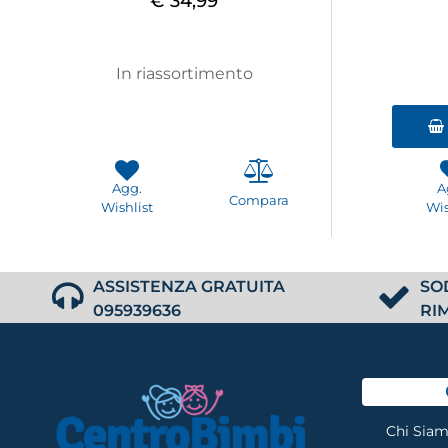
€ 34,99
In riassortimento
Agg.
A
Compara
Wishlist
Wis
ASSISTENZA GRATUITA
SO
095939636
RI
Chi Sia