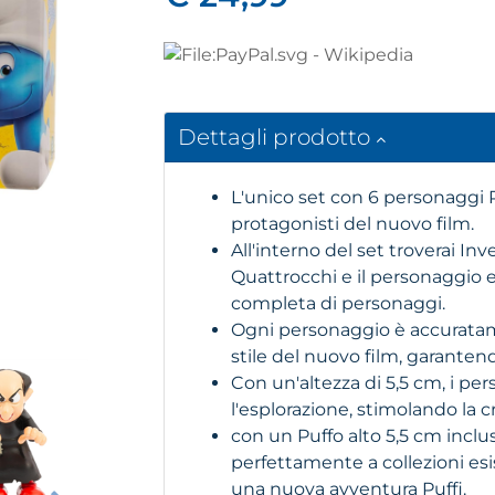
Dettagli prodotto
L'unico set con 6 personaggi Pu
protagonisti del nuovo film.
All'interno del set troverai In
Quattrocchi e il personaggio 
completa di personaggi.
Ogni personaggio è accuratame
stile del nuovo film, garanten
Con un'altezza di 5,5 cm, i per
l'esplorazione, stimolando la c
con un Puffo alto 5,5 cm inclus
perfettamente a collezioni esis
una nuova avventura Puffi.