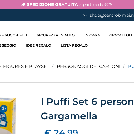
SPEDIZIONE GRATUITA
a partire da €79
shop@centrobimbi.n
 E SUCCHIETTI
SICUREZZA IN AUTO
IN CASA
GIOCATTOLI
ASSEGGIO
IDEE REGALO
LISTA REGALO
 FIGURES E PLAYSET
PERSONAGGI DEI CARTONI
PU
I Puffi Set 6 perso
Gargamella
€ 24,99