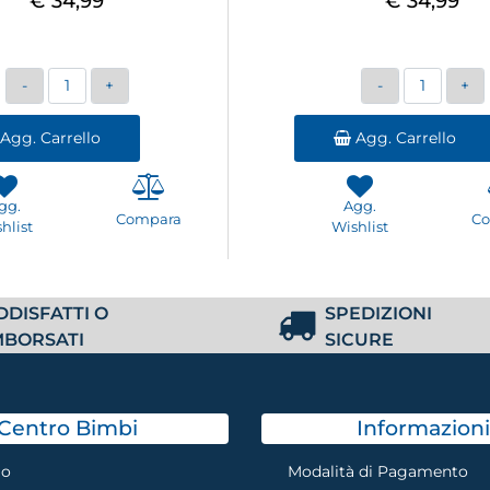
€ 34,99
€ 34,99
Quantità
Quantità
Agg. Carrello
Agg. Carrello
gg.
Agg.
Compara
C
hlist
Wishlist
DDISFATTI O
SPEDIZIONI
MBORSATI
SICURE
Centro Bimbi
Informazioni
mo
Modalità di Pagamento