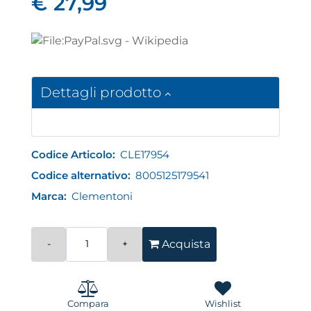
€ 27,99
Dettagli prodotto
Codice Articolo:
CLE17954
Codice alternativo:
8005125179541
Marca:
Clementoni
Quantità
Acquista
Compara
Wishlist