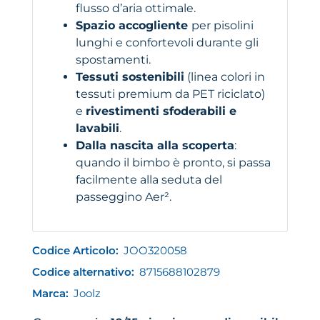
flusso d’aria ottimale.
Spazio accogliente
per pisolini
lunghi e confortevoli durante gli
spostamenti.
Tessuti sostenibili
(linea colori in
tessuti premium da PET riciclato)
e
rivestimenti sfoderabili e
lavabili
.
Dalla nascita alla scoperta
:
quando il bimbo è pronto, si passa
facilmente alla seduta del
passeggino Aer².
Codice Articolo:
JOO320058
Codice alternativo:
8715688102879
Marca:
Joolz