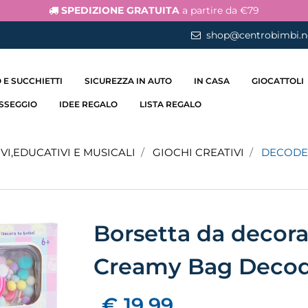
SPEDIZIONE GRATUITA
a partire da €79
shop@centrobimbi.n
 E SUCCHIETTI
SICUREZZA IN AUTO
IN CASA
GIOCATTOLI
ASSEGGIO
IDEE REGALO
LISTA REGALO
VI,EDUCATIVI E MUSICALI
GIOCHI CREATIVI
DECODE
Borsetta da decorar
Creamy Bag Decod
€ 19,99