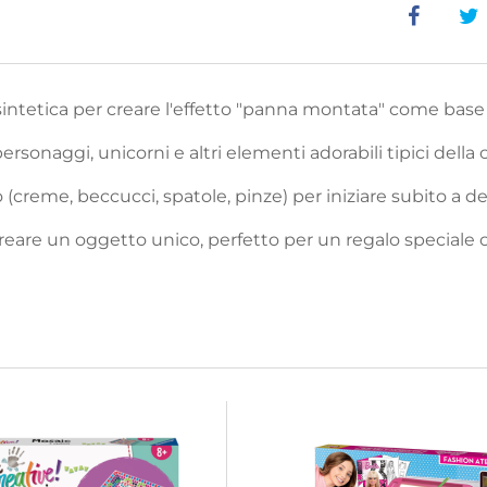
sintetica per creare l'effetto "panna montata" come base 
rsonaggi, unicorni e altri elementi adorabili tipici della
o (creme, beccucci, spatole, pinze) per iniziare subito a d
eare un oggetto unico, perfetto per un regalo speciale o 