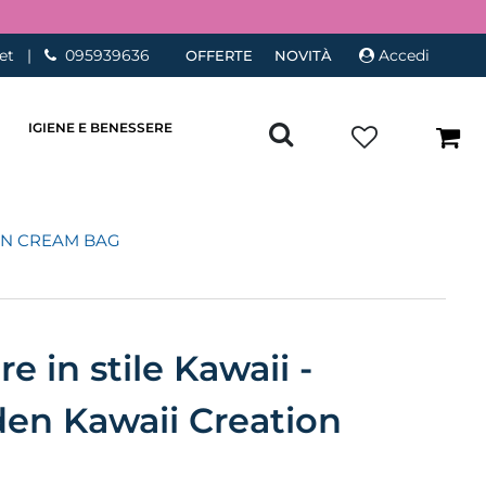
et
|
095939636
Accedi
OFFERTE
NOVITÀ
IGIENE E BENESSERE
N CREAM BAG
e in stile Kawaii -
en Kawaii Creation