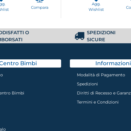
gg.
Agg.
Compara
C
hlist
Wishlist
DDISFATTI O
SPEDIZIONI
MBORSATI
SICURE
Centro Bimbi
Informazioni
mo
Modalità di Pagamento
Spedizioni
Centro Bimbi
Diritti di Recesso e Garanz
Termini e Condizioni
alo