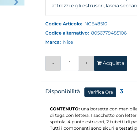
attrezzi e gli estrusori, lascia secc
Codice Articolo:
NCE48510
Codice alternativo:
8056779485106
Marca:
Nice
Quantità
Acquista
3
Disponibilità
Verifica Ora
CONTENUTO:
una borsetta con maniglia 
di tags con lettera, 1 sacchetto con lette
spatola, 4 punte estrusori, 2 tubetti di p
Tutti i componenti sono sicuri e testati p