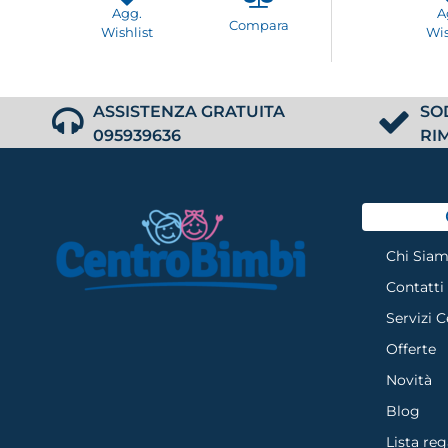
Agg.
A
Compara
Wishlist
Wis
ASSISTENZA GRATUITA
SO
095939636
RI
Chi Sia
Contatti
Servizi 
Offerte
Novità
Blog
Lista reg