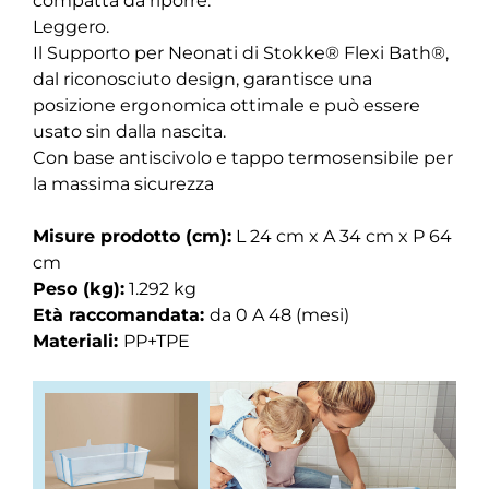
compatta da riporre.
Leggero.
Il Supporto per Neonati di Stokke® Flexi Bath®,
dal riconosciuto design, garantisce una
posizione ergonomica ottimale e può essere
usato sin dalla nascita.
Con base antiscivolo e tappo termosensibile per
la massima sicurezza
Misure prodotto (cm):
L 24 cm x A 34 cm x P 64
cm
Peso (kg):
1.292 kg
Età raccomandata:
da 0 A 48 (mesi)
Materiali:
PP+TPE