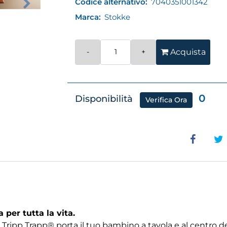
Codice alternativo:
7040351001342
Marca:
Stokke
Quantità
Acquista
0
Disponibilità
Verifica Ora
per tutta la vita.
 Tripp Trapp® porta il tuo bambino a tavola e al centro d