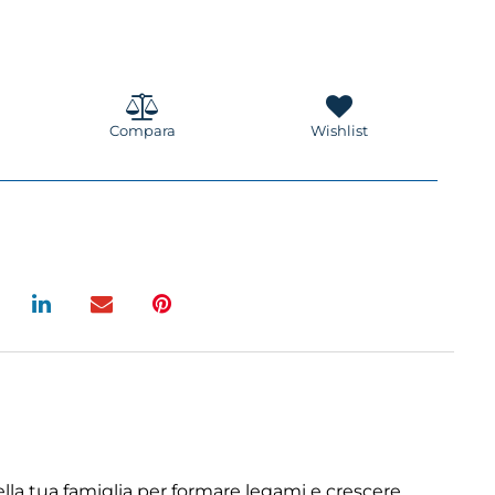
Compara
Wishlist
ella tua famiglia per formare legami e crescere.