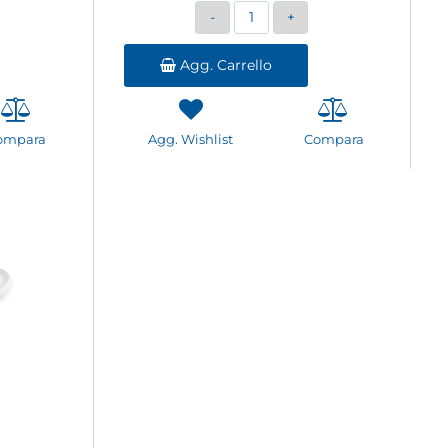
Quantità
Agg. Carrello
ompara
Agg. Wishlist
Compara