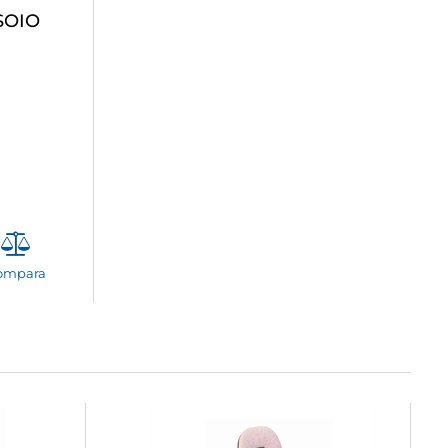
SOIO
ompara