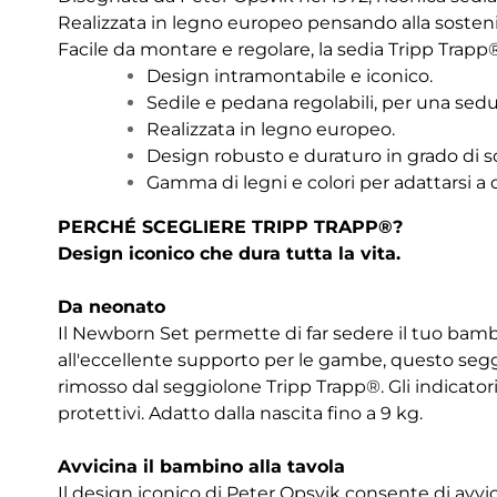
Realizzata in legno
europeo pensando alla sostenibi
Facile da montare e regolare, la sedia Tripp Trap
Design intramontabile e iconico.
Sedile e pedana regolabili, per una sedu
Realizzata in legno europeo.
Design robusto e duraturo in grado di so
Gamma di legni e colori per adattarsi a q
PERCHÉ SCEGLIERE TRIPP TRAPP®?
Design iconico che dura tutta la vita.
Da neonato
Il Newborn Set permette di far sedere il tuo bambin
all'eccellente supporto per le gambe, questo seggio
rimosso dal seggiolone Tripp Trapp®. Gli indicato
protettivi. Adatto dalla nascita fino a 9 kg.
Avvicina il bambino alla tavola
Il design iconico di Peter Opsvik consente di avvi