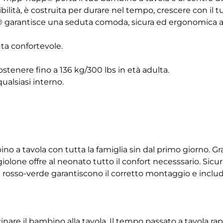
lità, è costruita per durare nel tempo, crescere con il tu
p® garantisce una seduta comoda, sicura ed ergonomica a 
ta confortevole.
stenere fino a 136 kg/300 lbs in età adulta.
ualsiasi interno.
o a tavola con tutta la famiglia sin dal primo giorno. Graz
lone offre al neonato tutto il confort necesssario. Sicur
ri rosso-verde garantiscono il corretto montaggio e inclu
cinare il bambino alla tavola. Il tempo passato a tavola r