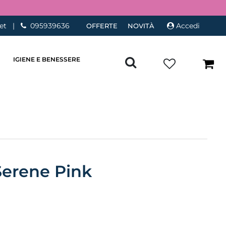
et
|
095939636
Accedi
OFFERTE
NOVITÀ
IGIENE E BENESSERE
Serene Pink